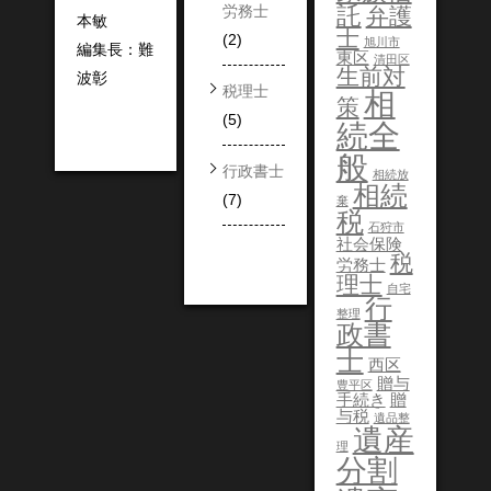
託
労務士
弁護
本敏
士
(2)
旭川市
編集長：難
東区
清田区
生前対
波彰
税理士
相
策
(5)
続全
般
行政書士
相続放
相続
(7)
棄
税
石狩市
社会保険
税
労務士
理士
自宅
行
整理
政書
士
西区
贈与
豊平区
手続き
贈
与税
遺品整
遺産
理
分割