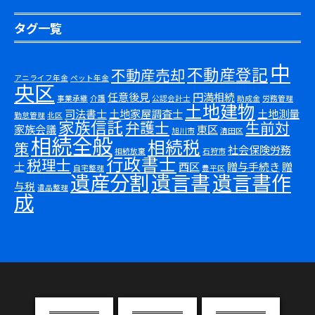
タグ一覧
中
不動産登記
不動産売却
アニライフ年金
ペット年金
央区
任意後見
円満相続
事業承継
介護
公認会計士
助成金
労務管理
土地建物
司法書士
土地家屋調査士
土地測量
勤怠管理
北区
家族信託
弁護士
生前対
家族会議
東区
旭川市
清田区
相続全般
相続税
策
社会保険労務
相続放棄
石狩市
行政書士
税理士
士
西区
贈与手続き
贈
自宅整理
豊平区
遺産分割
遺言書
遺言書作
与税
遺品整理
成