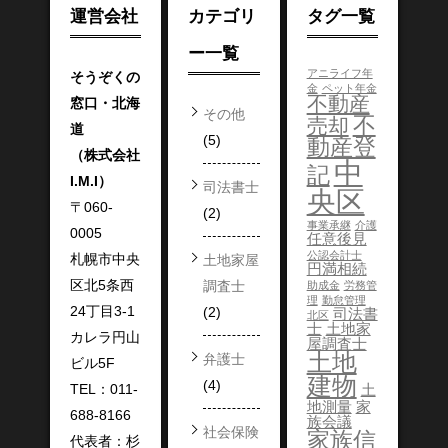
運営会社
カテゴリ
タグ一覧
ー一覧
アニライフ年
そうぞくの
金
ペット年金
不動産
窓口・北海
その他
不
売却
道
(5)
動産登
（株式会社
中
記
I.M.I）
司法書士
央区
〒060-
(2)
事業承継
介護
0005
任意後見
公認会計士
札幌市中央
土地家屋
円満相続
区北5条西
調査士
助成金
労務管
理
勤怠管理
24丁目3-1
(2)
司法書
北区
士
土地家
カレラ円山
屋調査士
土地
弁護士
ビル5F
建物
(4)
TEL：011-
土
地測量
家
688-8166
族会議
社会保険
家族信
代表者：杉