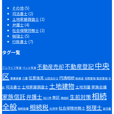
その他
(5)
司法書士
(2)
土地家屋調査士
(2)
弁護士
(4)
社会保険労務士
(2)
税理士
(5)
行政書士
(7)
タグ一覧
中央
不動産登記
不動産売却
アニライフ年金
ペット年金
区
任意後見
円満相続
事業承継
介護
公認会計士
助成金
労務管理
勤怠管理
北
土地建物
司法書士
土地家屋調査士
土地測量
家族会議
区
相続
家族信託
弁護士
生前対策
東区
旭川市
清田区
全般
相続税
税理士
社会保険労務士
相続放棄
石狩市
自宅整