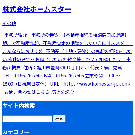
株式会社ホームスター
その他
事務所紹介 事務所の特徴 【不動産相続の相談窓口加盟店】
旭川で不動産売却、不動産査定の相談をしたい方にオススメ！
こんな方におすすめ 不動産（土地・建物）の売却の相談をした
い 物件の査定をお願いしたい 相続全般について相談したい 事
務所概要 住所：旭川市豊岡4条10丁目7-21 代表：植西晃典
TEL：0166-76-7605 FAX：0166-76-7606 営業時間：9:00～
18:00（日祝祭日定休） URL：https://www.homestar-jp.com/
お問い合わせはこちら 続きを読む
サイト内検索
検
索:
カテゴリー