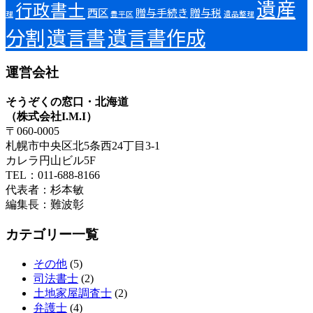
遺産
行政書士
西区
贈与手続き
贈与税
理
豊平区
遺品整理
分割
遺言書
遺言書作成
運営会社
そうぞくの窓口・北海道
（株式会社I.M.I）
〒060-0005
札幌市中央区北5条西24丁目3-1
カレラ円山ビル5F
TEL：011-688-8166
代表者：杉本敏
編集長：難波彰
カテゴリー一覧
その他
(5)
司法書士
(2)
土地家屋調査士
(2)
弁護士
(4)